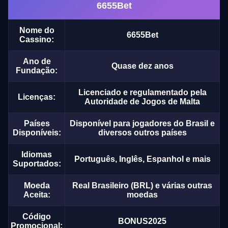
6655Bet
Nome do
6655Bet
Cassino:
Ano de
Quase dez anos
Fundação:
Licenciado e regulamentado pela
Licenças:
Autoridade de Jogos de Malta
Países
Disponível para jogadores do Brasil e
Disponíveis:
diversos outros países
Idiomas
Português, Inglês, Espanhol e mais
Suportados:
Moeda
Real Brasileiro (BRL) e várias outras
Aceita:
moedas
Código
BONUS2025
Promocional: