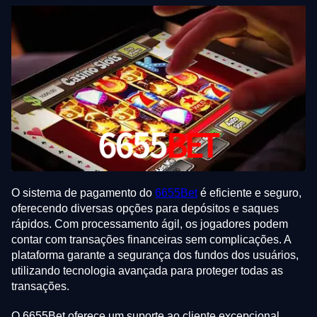
O sistema de pagamento do
6655Bet
é eficiente e seguro,
oferecendo diversas opções para depósitos e saques
rápidos. Com processamento ágil, os jogadores podem
contar com transações financeiras sem complicações. A
plataforma garante a segurança dos fundos dos usuários,
utilizando tecnologia avançada para proteger todas as
transações.
O 6655Bet oferece um suporte ao cliente excepcional,