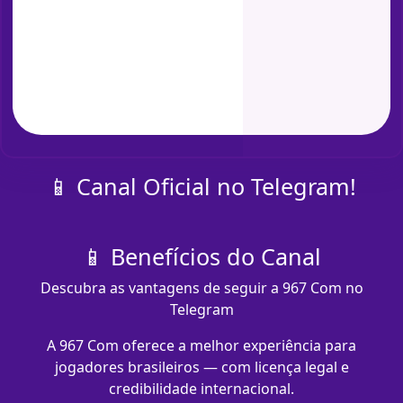
📱 Canal Oficial no Telegram!
📱 Benefícios do Canal
Descubra as vantagens de seguir a 967 Com no
Telegram
A 967 Com oferece a melhor experiência para
jogadores brasileiros — com licença legal e
credibilidade internacional.