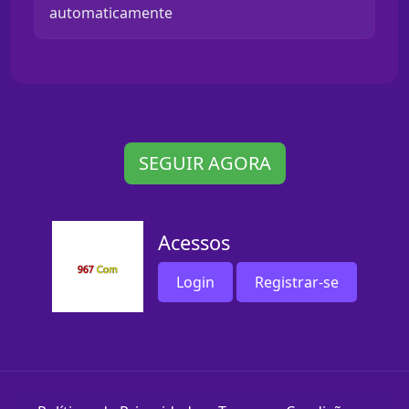
automaticamente
SEGUIR AGORA
Acessos
Login
Registrar-se