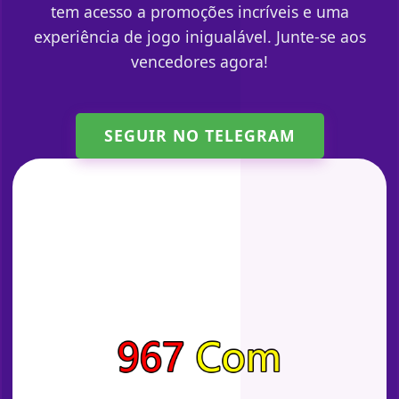
tem acesso a promoções incríveis e uma
experiência de jogo inigualável. Junte-se aos
vencedores agora!
SEGUIR NO TELEGRAM