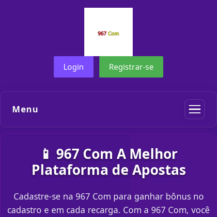
Login
Registrar-se
Menu
📱 967 Com A Melhor
Plataforma de Apostas
Cadastre-se na 967 Com para ganhar bônus no
cadastro e em cada recarga. Com a 967 Com, você