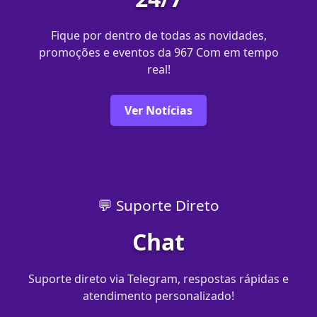
Fique por dentro de todas as novidades,
promoções e eventos da 967 Com em tempo
real!
Ver Notícias
💬 Suporte Direto
Chat
Suporte direto via Telegram, respostas rápidas e
atendimento personalizado!