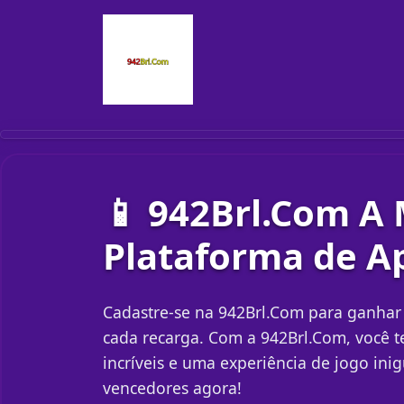
📱 942Brl.Com A
Plataforma de A
Cadastre-se na 942Brl.Com para ganhar
cada recarga. Com a 942Brl.Com, você 
incríveis e uma experiência de jogo inig
vencedores agora!