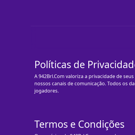
Políticas de Privacida
A 942Brl.Com valoriza a privacidade de seu
nossos canais de comunicação. Todos os dad
jogadores.
Termos e Condições