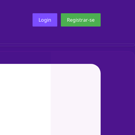
Login
Registrar-se