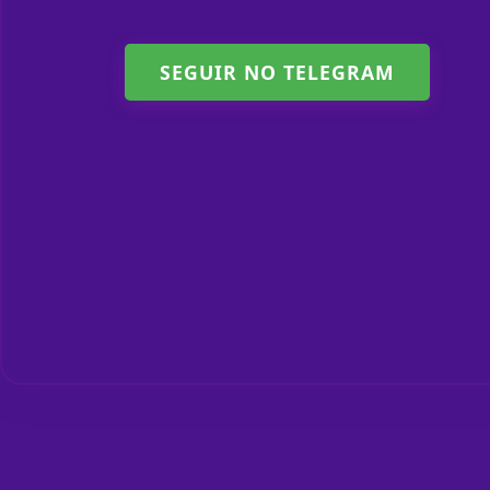
SEGUIR NO TELEGRAM