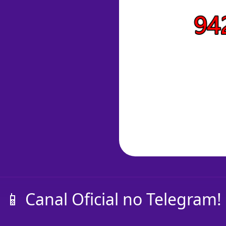
📱 Canal Oficial no Telegram!