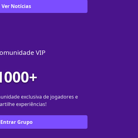
Ver Notícias
Comunidade VIP
1000+
unidade exclusiva de jogadores e
rtilhe experiências!
Entrar Grupo