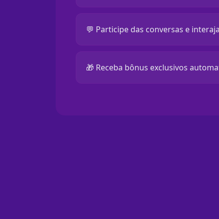
💬 Participe das conversas e interaj
🎁 Receba bônus exclusivos autom