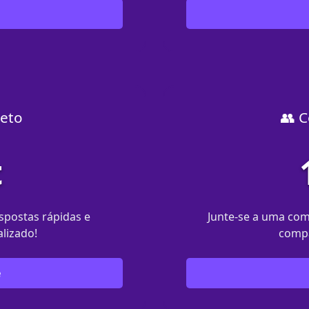
reto
👥 
t
espostas rápidas e
Junte-se a uma com
lizado!
compa
e