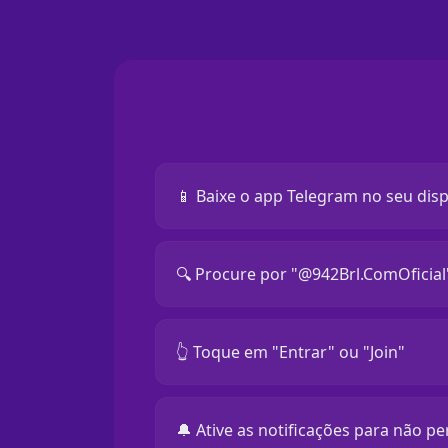
📱 Baixe o app Telegram no seu disp
🔍 Procure por "@942Brl.ComOficial
👆 Toque em "Entrar" ou "Join"
🔔 Ative as notificações para não p