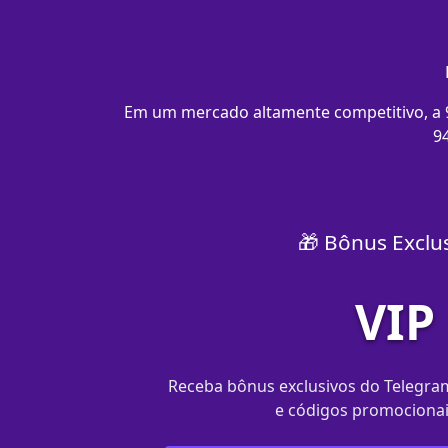
Em um mercado altamente competitivo, a 9
94
🎁 Bônus Exclu
VIP
Receba bônus exclusivos do Telegra
e códigos promocionai