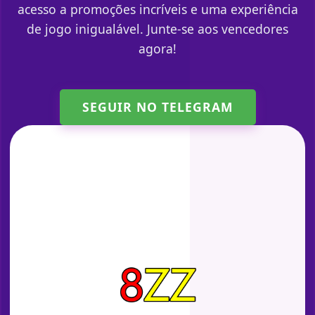
acesso a promoções incríveis e uma experiência
de jogo inigualável. Junte-se aos vencedores
agora!
SEGUIR NO TELEGRAM