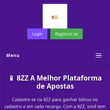
Login
Registrar-se
Menu
📱 8ZZ A Melhor Plataforma
de Apostas
Cadastre-se na 8ZZ para ganhar bônus no
cadastro e em cada recarga. Com a 8ZZ, você tem