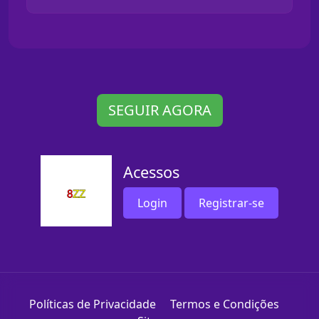
SEGUIR AGORA
Acessos
Login
Registrar-se
Políticas de Privacidade
Termos e Condições