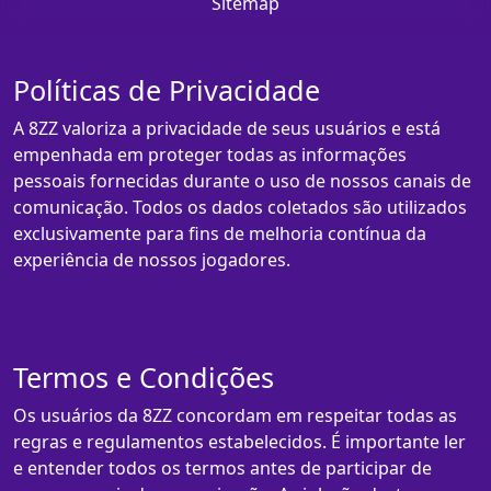
Sitemap
Políticas de Privacidade
A 8ZZ valoriza a privacidade de seus usuários e está
empenhada em proteger todas as informações
pessoais fornecidas durante o uso de nossos canais de
comunicação. Todos os dados coletados são utilizados
exclusivamente para fins de melhoria contínua da
experiência de nossos jogadores.
Termos e Condições
Os usuários da 8ZZ concordam em respeitar todas as
regras e regulamentos estabelecidos. É importante ler
e entender todos os termos antes de participar de