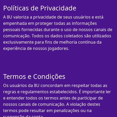
Políticas de Privacidade
A 8U valoriza a privacidade de seus usuários e está
empenhada em proteger todas as informações
pessoais fornecidas durante o uso de nossos canais de
comunicação. Todos os dados coletados são utilizados
exclusivamente para fins de melhoria contínua da
experiência de nossos jogadores.
Termos e Condições
Os usuários da 8U concordam em respeitar todas as
regras e regulamentos estabelecidos. É importante ler
e entender todos os termos antes de participar de
nossos canais de comunicação. A violação destes
termos pode resultar em penalizações ou na
suspensão da conta.