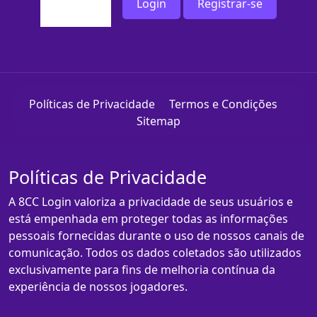
Login
Registrar-se
Políticas de Privacidade
Termos e Condições
Sitemap
Políticas de Privacidade
A 8CC Login valoriza a privacidade de seus usuários e
está empenhada em proteger todas as informações
pessoais fornecidas durante o uso de nossos canais de
comunicação. Todos os dados coletados são utilizados
exclusivamente para fins de melhoria contínua da
experiência de nossos jogadores.