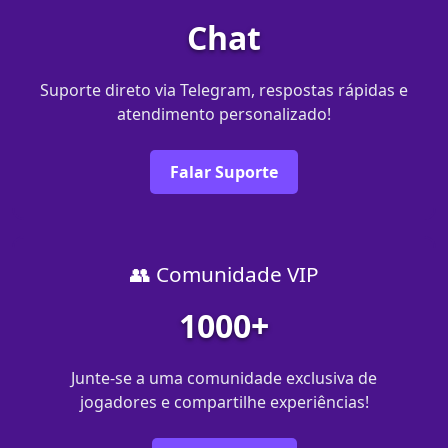
Chat
Suporte direto via Telegram, respostas rápidas e
atendimento personalizado!
Falar Suporte
👥 Comunidade VIP
1000+
Junte-se a uma comunidade exclusiva de
jogadores e compartilhe experiências!