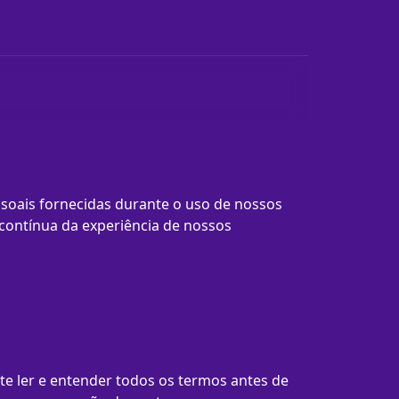
ssoais fornecidas durante o uso de nossos
 contínua da experiência de nossos
te ler e entender todos os termos antes de