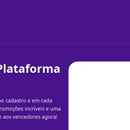
Plataforma
no cadastro e em cada
promoções incríveis e uma
se aos vencedores agora!