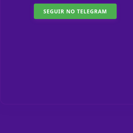
SEGUIR NO TELEGRAM