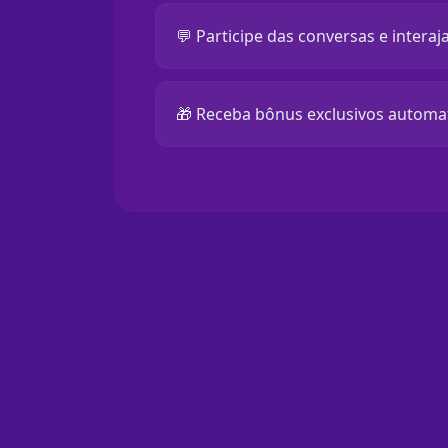
💬 Participe das conversas e interaj
🎁 Receba bônus exclusivos autom