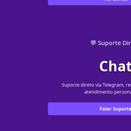
💬 Suporte Di
Cha
Suporte direto via Telegram, r
atendimento persona
Falar Suport