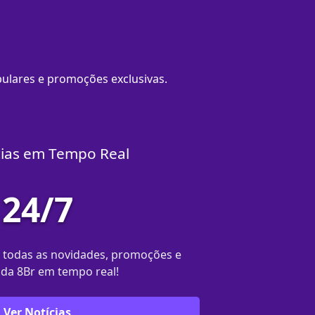
pulares e promoções exclusivas.
cias em Tempo Real
24/7
e todas as novidades, promoções e
 da 8Br em tempo real!
Ver Notícias