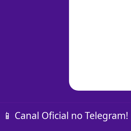
📱 Canal Oficial no Telegram!