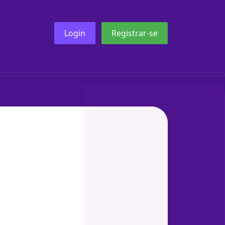
Login
Registrar-se