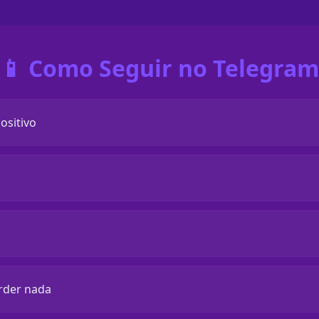
📱 Como Seguir no Telegram
ositivo
erder nada