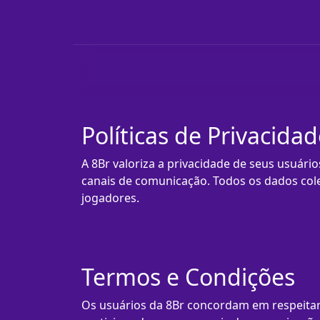
Políticas de Privacida
A 8Br valoriza a privacidade de seus usuár
canais de comunicação. Todos os dados cole
jogadores.
Termos e Condições
Os usuários da 8Br concordam em respeitar 