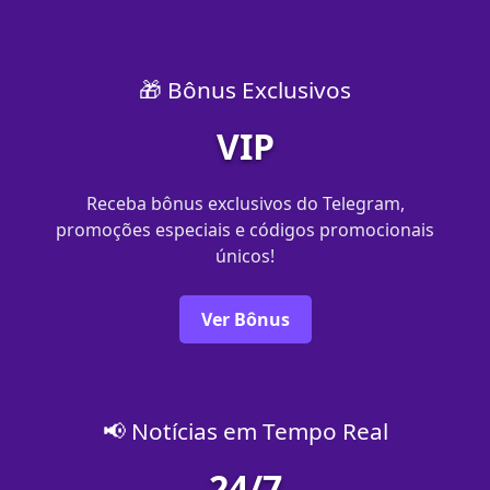
🎁 Bônus Exclusivos
VIP
Receba bônus exclusivos do Telegram,
promoções especiais e códigos promocionais
únicos!
Ver Bônus
📢 Notícias em Tempo Real
24/7