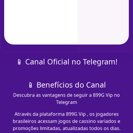
📱 Canal Oficial no Telegram!
📱 Benefícios do Canal
Descubra as vantagens de seguir a 899G Vip no
Telegram
Através da plataforma 899G Vip , os jogadores
brasileiros acessam jogos de cassino variados e
promoções limitadas, atualizadas todos os dias.