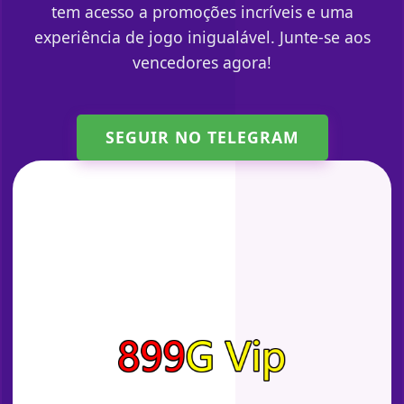
tem acesso a promoções incríveis e uma
experiência de jogo inigualável. Junte-se aos
vencedores agora!
SEGUIR NO TELEGRAM