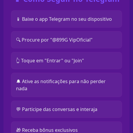
📱 Baixe o app Telegram no seu dispositivo
🔍 Procure por "@899G VipOficial"
👆 Toque em "Entrar" ou "Join"
🔔 Ative as notificações para não perder
nada
💬 Participe das conversas e interaja
🎁 Receba bônus exclusivos