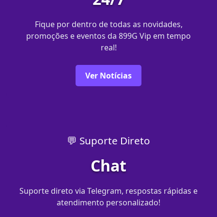
Fique por dentro de todas as novidades,
promoções e eventos da 899G Vip em tempo
real!
Ver Notícias
💬 Suporte Direto
Chat
Suporte direto via Telegram, respostas rápidas e
atendimento personalizado!