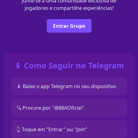
Junte-se a uma comunidade exclusiva de
jogadores e compartilhe experiências!
Entrar Grupo
📱 Como Seguir no Telegram
📱 Baixe o app Telegram no seu dispositivo
🔍 Procure por "@88AOficial"
👆 Toque em "Entrar" ou "Join"