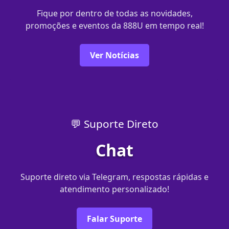
Fique por dentro de todas as novidades,
promoções e eventos da 888U em tempo real!
Ver Notícias
💬 Suporte Direto
Chat
Suporte direto via Telegram, respostas rápidas e
atendimento personalizado!
Falar Suporte