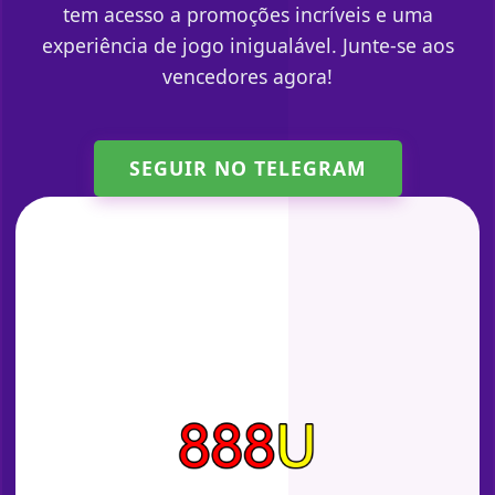
tem acesso a promoções incríveis e uma
experiência de jogo inigualável. Junte-se aos
vencedores agora!
SEGUIR NO TELEGRAM