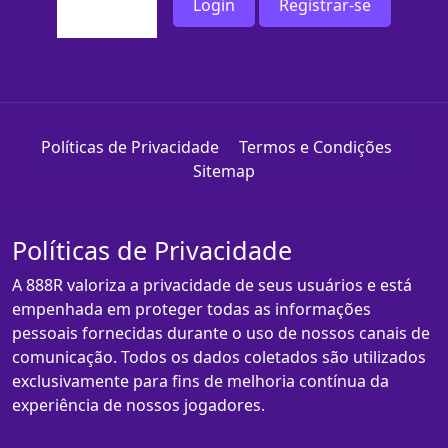
Login
Registrar-se
Políticas de Privacidade
Termos e Condições
Sitemap
Políticas de Privacidade
A 888R valoriza a privacidade de seus usuários e está
empenhada em proteger todas as informações
pessoais fornecidas durante o uso de nossos canais de
comunicação. Todos os dados coletados são utilizados
exclusivamente para fins de melhoria contínua da
experiência de nossos jogadores.