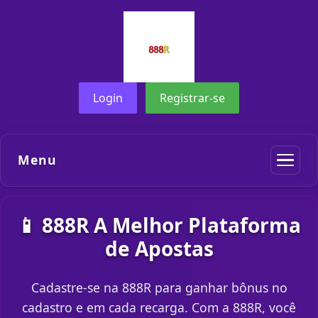
Login
Registrar-se
Menu
📱 888R A Melhor Plataforma
de Apostas
Cadastre-se na 888R para ganhar bônus no
cadastro e em cada recarga. Com a 888R, você