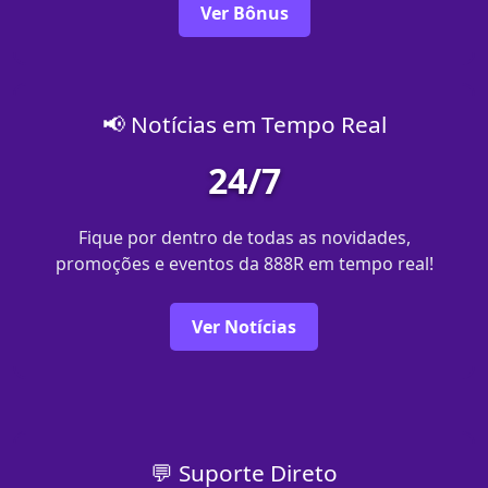
Ver Bônus
📢 Notícias em Tempo Real
24/7
Fique por dentro de todas as novidades,
promoções e eventos da 888R em tempo real!
Ver Notícias
💬 Suporte Direto