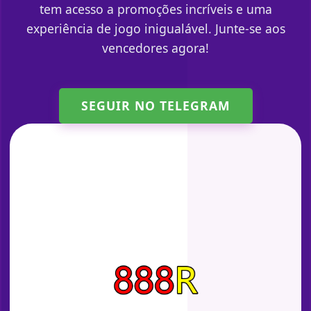
tem acesso a promoções incríveis e uma
experiência de jogo inigualável. Junte-se aos
vencedores agora!
SEGUIR NO TELEGRAM