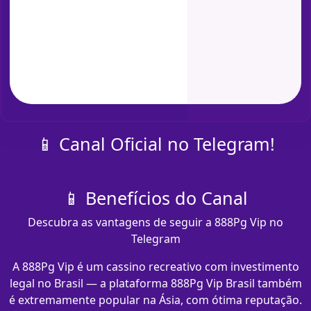
📱 Canal Oficial no Telegram!
📱 Benefícios do Canal
Descubra as vantagens de seguir a 888Pg Vip no
Telegram
A 888Pg Vip é um cassino recreativo com investimento
legal no Brasil — a plataforma 888Pg Vip Brasil também
é extremamente popular na Ásia, com ótima reputação.