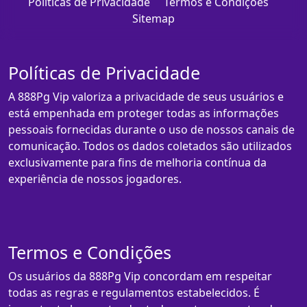
Políticas de Privacidade
Termos e Condições
Sitemap
Políticas de Privacidade
A 888Pg Vip valoriza a privacidade de seus usuários e
está empenhada em proteger todas as informações
pessoais fornecidas durante o uso de nossos canais de
comunicação. Todos os dados coletados são utilizados
exclusivamente para fins de melhoria contínua da
experiência de nossos jogadores.
Termos e Condições
Os usuários da 888Pg Vip concordam em respeitar
todas as regras e regulamentos estabelecidos. É