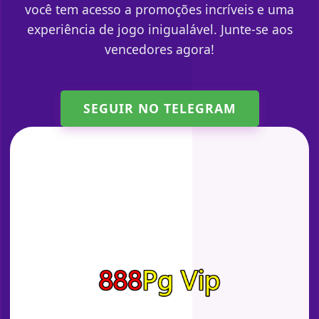
você tem acesso a promoções incríveis e uma
experiência de jogo inigualável. Junte-se aos
vencedores agora!
SEGUIR NO TELEGRAM