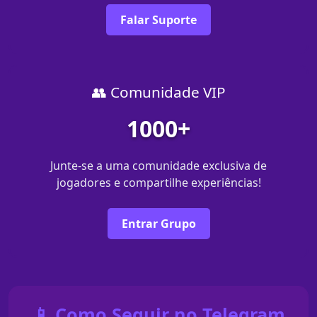
Falar Suporte
👥 Comunidade VIP
1000+
Junte-se a uma comunidade exclusiva de
jogadores e compartilhe experiências!
Entrar Grupo
📱 Como Seguir no Telegram