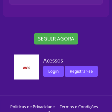
SEGUIR AGORA
Acessos
Login
Registrar-se
Políticas de Privacidade
Termos e Condições