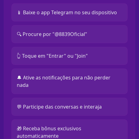
📱 Baixe o app Telegram no seu dispositivo
🔍 Procure por "@8839Oficial"
👆 Toque em "Entrar" ou "Join"
🔔 Ative as notificações para não perder
nada
💬 Participe das conversas e interaja
🎁 Receba bônus exclusivos
automaticamente