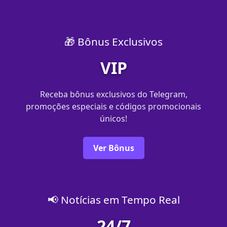
🎁 Bônus Exclusivos
VIP
Receba bônus exclusivos do Telegram,
promoções especiais e códigos promocionais
únicos!
Ver Bônus
📢 Notícias em Tempo Real
24/7