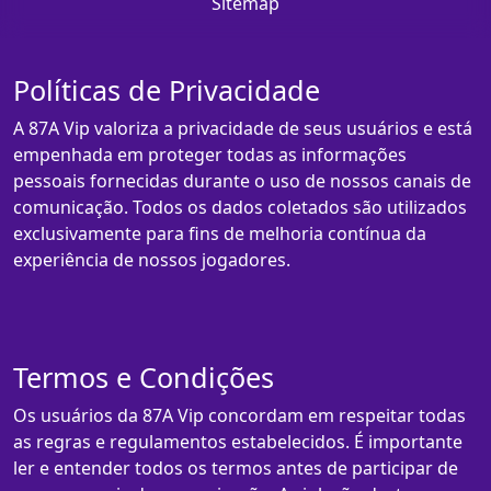
Sitemap
Políticas de Privacidade
A 87A Vip valoriza a privacidade de seus usuários e está
empenhada em proteger todas as informações
pessoais fornecidas durante o uso de nossos canais de
comunicação. Todos os dados coletados são utilizados
exclusivamente para fins de melhoria contínua da
experiência de nossos jogadores.
Termos e Condições
Os usuários da 87A Vip concordam em respeitar todas
as regras e regulamentos estabelecidos. É importante
ler e entender todos os termos antes de participar de