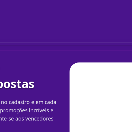
postas
 no cadastro e em cada
 promoções incríveis e
unte-se aos vencedores