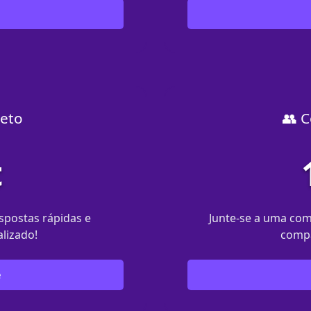
reto
👥 
t
espostas rápidas e
Junte-se a uma com
lizado!
compa
e