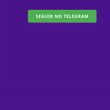
SEGUIR NO TELEGRAM