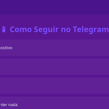
📱 Como Seguir no Telegram
ositivo
erder nada