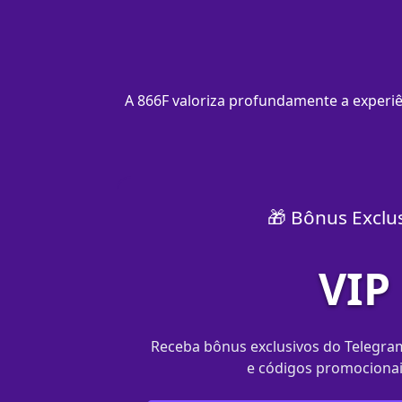
A 866F valoriza profundamente a experiê
🎁 Bônus Exclu
VIP
Receba bônus exclusivos do Telegra
e códigos promocionai