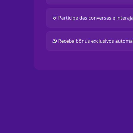
💬 Participe das conversas e interaj
🎁 Receba bônus exclusivos autom