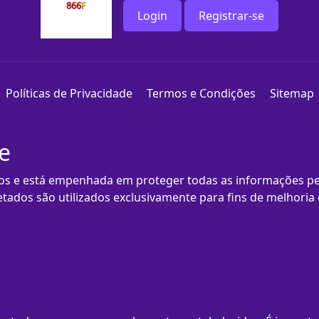
Login
Registrar-se
Políticas de Privacidade
Termos e Condições
Sitemap
de
rios e está empenhada em proteger todas as informações p
tados são utilizados exclusivamente para fins de melhoria