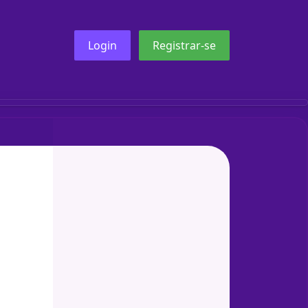
Login
Registrar-se