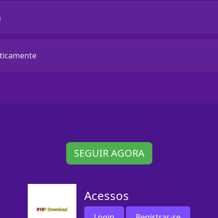
a
aticamente
SEGUIR AGORA
Acessos
Login
Registrar-se