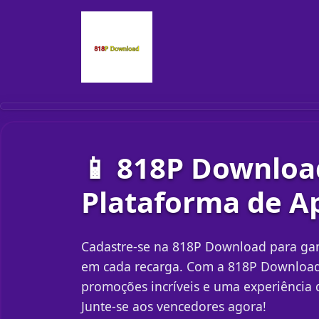
📱 818P Downloa
Plataforma de A
Cadastre-se na 818P Download para ga
em cada recarga. Com a 818P Download
promoções incríveis e uma experiência d
Junte-se aos vencedores agora!