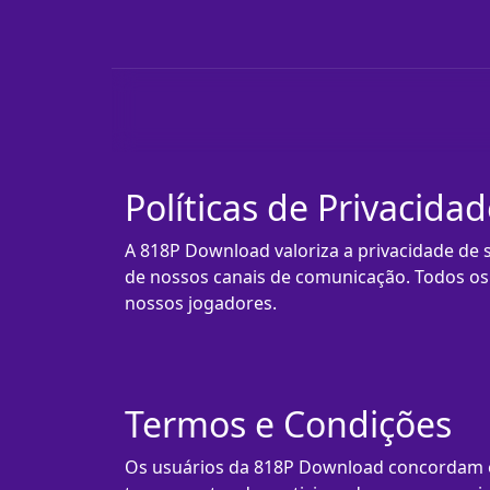
Políticas de Privacida
A 818P Download valoriza a privacidade de
de nossos canais de comunicação. Todos os 
nossos jogadores.
Termos e Condições
Os usuários da 818P Download concordam em