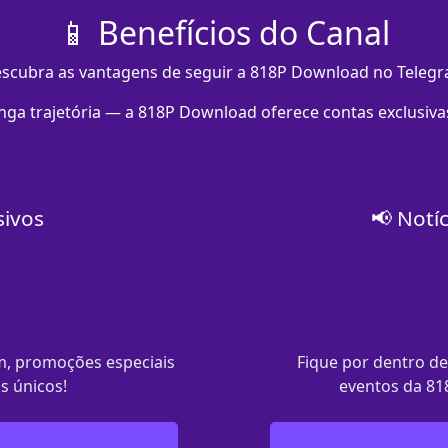
📱 Benefícios do Canal
scubra as vantagens de seguir a 818P Download no Teleg
ga trajetória — a 818P Download oferece contas exclusivas
sivos
📢 Notí
m, promoções especiais
Fique por dentro d
s únicos!
eventos da 81