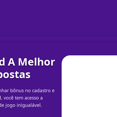
d A Melhor
postas
nhar bônus no cadastro e
, você tem acesso a
e jogo inigualável.