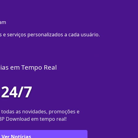
ram
 e serviços personalizados a cada usuário.
cias em Tempo Real
24/7
e todas as novidades, promoções e
8P Download em tempo real!
Ver Notícias