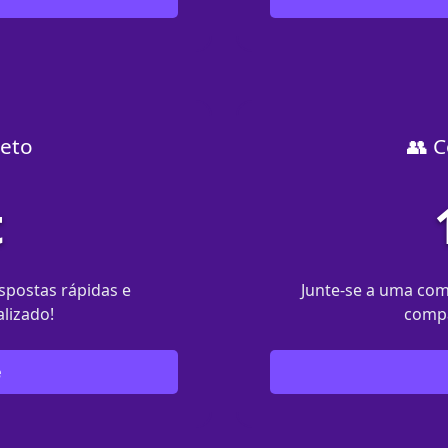
reto
👥 
t
espostas rápidas e
Junte-se a uma com
lizado!
compa
e