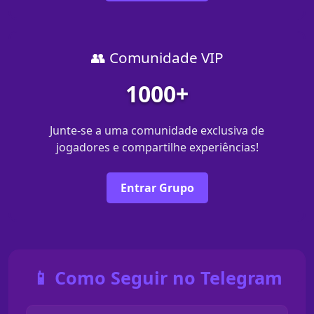
👥 Comunidade VIP
1000+
Junte-se a uma comunidade exclusiva de
jogadores e compartilhe experiências!
Entrar Grupo
📱 Como Seguir no Telegram