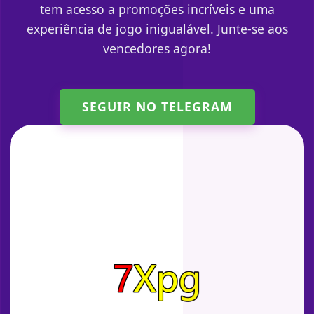
tem acesso a promoções incríveis e uma
experiência de jogo inigualável. Junte-se aos
vencedores agora!
SEGUIR NO TELEGRAM