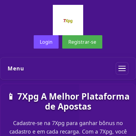
Login
Registrar-se
Menu
📱 7Xpg A Melhor Plataforma
de Apostas
Cadastre-se na 7Xpg para ganhar bônus no
cadastro e em cada recarga. Com a 7Xpg, você