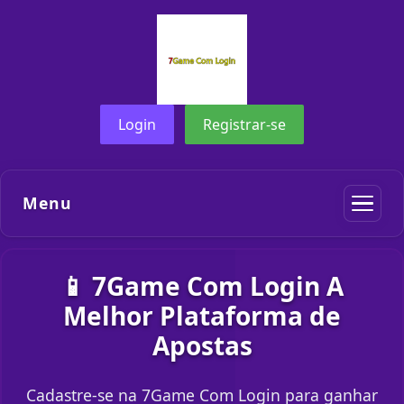
Login
Registrar-se
Menu
📱 7Game Com Login A
Melhor Plataforma de
Apostas
Cadastre-se na 7Game Com Login para ganhar