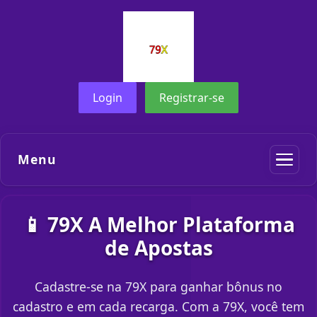
Login
Registrar-se
Menu
📱 79X A Melhor Plataforma
de Apostas
Cadastre-se na 79X para ganhar bônus no
cadastro e em cada recarga. Com a 79X, você tem