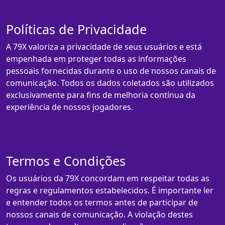
Políticas de Privacidade
A 79X valoriza a privacidade de seus usuários e está
empenhada em proteger todas as informações
pessoais fornecidas durante o uso de nossos canais de
comunicação. Todos os dados coletados são utilizados
exclusivamente para fins de melhoria contínua da
experiência de nossos jogadores.
Termos e Condições
Os usuários da 79X concordam em respeitar todas as
regras e regulamentos estabelecidos. É importante ler
e entender todos os termos antes de participar de
nossos canais de comunicação. A violação destes