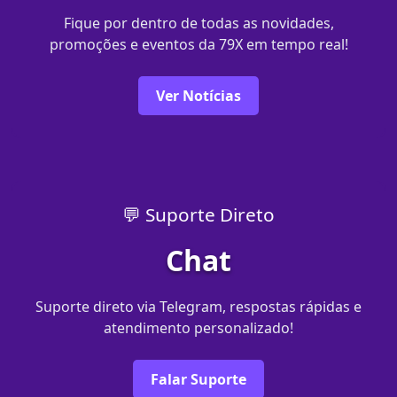
Fique por dentro de todas as novidades,
promoções e eventos da 79X em tempo real!
Ver Notícias
💬 Suporte Direto
Chat
Suporte direto via Telegram, respostas rápidas e
atendimento personalizado!
Falar Suporte