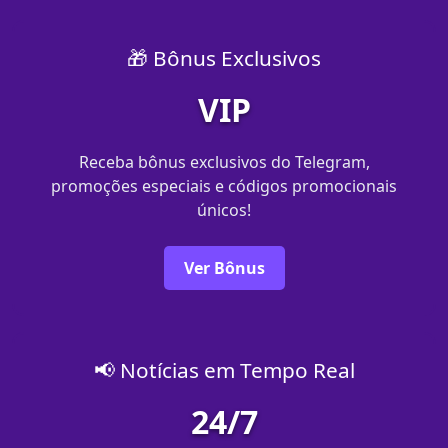
🎁 Bônus Exclusivos
VIP
Receba bônus exclusivos do Telegram,
promoções especiais e códigos promocionais
únicos!
Ver Bônus
📢 Notícias em Tempo Real
24/7