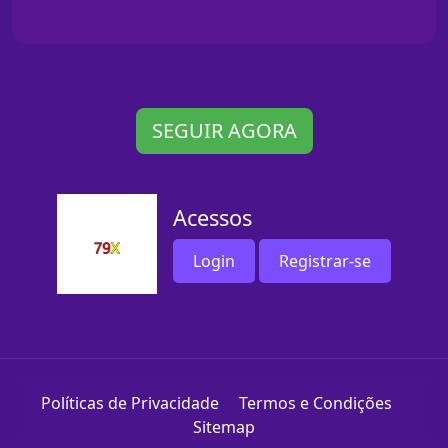
SEGUIR AGORA
Acessos
Login
Registrar-se
Políticas de Privacidade
Termos e Condições
Sitemap