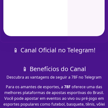
📱 Canal Oficial no Telegram!
📱 Benefícios do Canal
Descubra as vantagens de seguir a 78F no Telegram
Para os amantes de esportes, a
78F
oferece uma das
melhores plataformas de apostas esportivas do Brasil.
Você pode apostar em eventos ao vivo ou pré-jogo em
esportes populares como futebol, basquete, tênis, vôlei