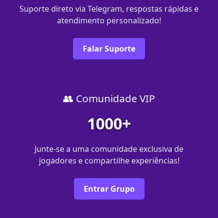
Suporte direto via Telegram, respostas rápidas e
atendimento personalizado!
Falar Suporte
👥 Comunidade VIP
1000+
Junte-se a uma comunidade exclusiva de
jogadores e compartilhe experiências!
Entrar Grupo