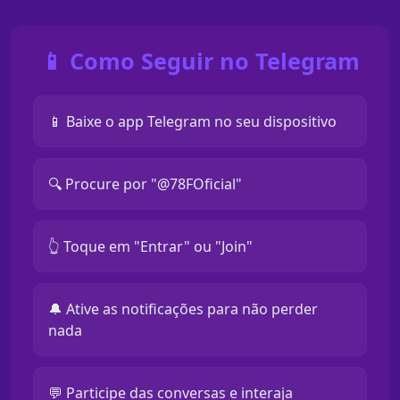
📱 Como Seguir no Telegram
📱 Baixe o app Telegram no seu dispositivo
🔍 Procure por "@78FOficial"
👆 Toque em "Entrar" ou "Join"
🔔 Ative as notificações para não perder
nada
💬 Participe das conversas e interaja