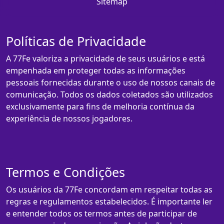
Sitemap
Políticas de Privacidade
A 77Fe valoriza a privacidade de seus usuários e está
empenhada em proteger todas as informações
pessoais fornecidas durante o uso de nossos canais de
comunicação. Todos os dados coletados são utilizados
exclusivamente para fins de melhoria contínua da
experiência de nossos jogadores.
Termos e Condições
Os usuários da 77Fe concordam em respeitar todas as
regras e regulamentos estabelecidos. É importante ler
e entender todos os termos antes de participar de