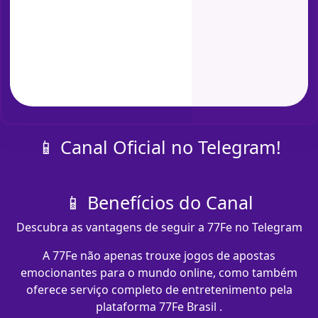
📱 Canal Oficial no Telegram!
📱 Benefícios do Canal
Descubra as vantagens de seguir a 77Fe no Telegram
A 77Fe não apenas trouxe jogos de apostas
emocionantes para o mundo online, como também
oferece serviço completo de entretenimento pela
plataforma 77Fe Brasil .