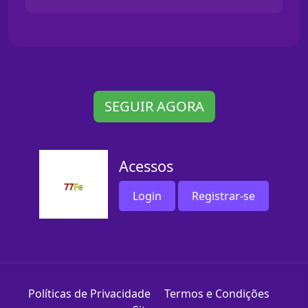
SEGUIR AGORA
Acessos
Login
Registrar-se
Políticas de Privacidade
Termos e Condições