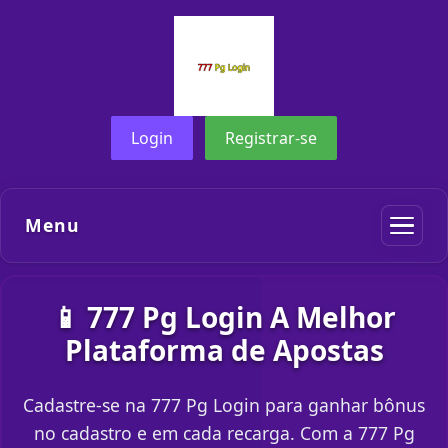
Login
Registrar-se
Menu
📱 777 Pg Login A Melhor
Plataforma de Apostas
Cadastre-se na 777 Pg Login para ganhar bônus
no cadastro e em cada recarga. Com a 777 Pg