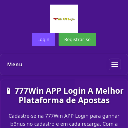
Login
Registrar-se
Menu
📱 777Win APP Login A Melhor
Plataforma de Apostas
Cadastre-se na 777Win APP Login para ganhar
bônus no cadastro e em cada recarga. Com a