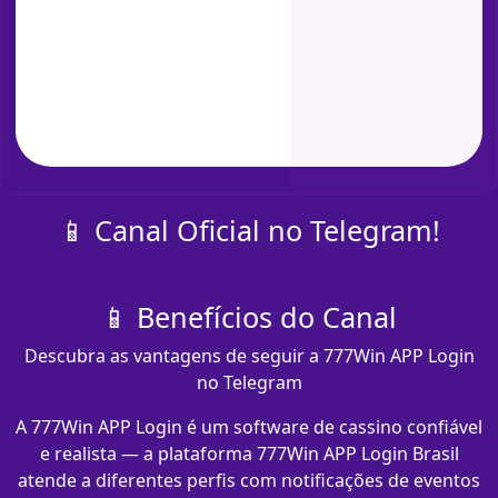
📱 Canal Oficial no Telegram!
📱 Benefícios do Canal
Descubra as vantagens de seguir a 777Win APP Login
no Telegram
A 777Win APP Login é um software de cassino confiável
e realista — a plataforma 777Win APP Login Brasil
atende a diferentes perfis com notificações de eventos