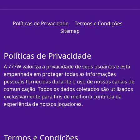
Políticas de Privacidade
Termos e Condições
Sitemap
Políticas de Privacidade
A 777W valoriza a privacidade de seus usuários e está
empenhada em proteger todas as informações
pessoais fornecidas durante o uso de nossos canais de
comunicação. Todos os dados coletados são utilizados
exclusivamente para fins de melhoria contínua da
experiência de nossos jogadores.
Termos e Condições