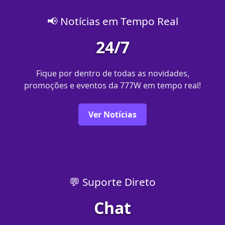
📢 Notícias em Tempo Real
24/7
Fique por dentro de todas as novidades,
promoções e eventos da 777W em tempo real!
Ver Notícias
💬 Suporte Direto
Chat