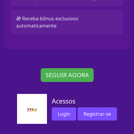
🎁 Receba bônus exclusivos
automaticamente
SEGUIR AGORA
Acessos
Login
Registrar-se