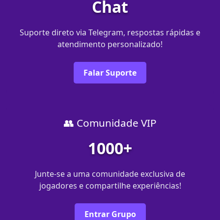
Chat
Suporte direto via Telegram, respostas rápidas e
atendimento personalizado!
Falar Suporte
👥 Comunidade VIP
1000+
Junte-se a uma comunidade exclusiva de
jogadores e compartilhe experiências!
Entrar Grupo