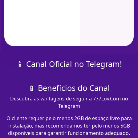
📱 Canal Oficial no Telegram!
📱 Benefícios do Canal
Descubra as vantagens de seguir a 777Lov.Com no
Telegram
O cliente requer pelo menos 2GB de espaço livre para
instalação, mas recomendamos ter pelo menos 5GB
disponíveis para garantir funcionamento adequado.