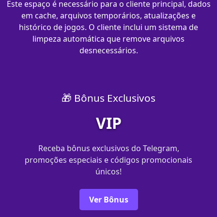
Este espaço é necessário para o cliente principal, dados
em cache, arquivos temporários, atualizações e
histórico de jogos. O cliente inclui um sistema de
limpeza automática que remove arquivos
desnecessários.
🎁 Bônus Exclusivos
VIP
Receba bônus exclusivos do Telegram,
promoções especiais e códigos promocionais
únicos!
Ver Bônus