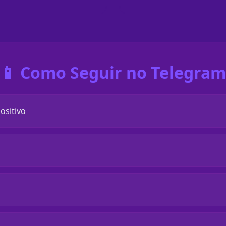
📱 Como Seguir no Telegram
ositivo