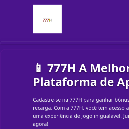
📱 777H A Melho
Plataforma de A
Cadastre-se na 777H para ganhar bônus
recarga. Com a 777H, você tem acesso a
uma experiência de jogo inigualável. J
agora!