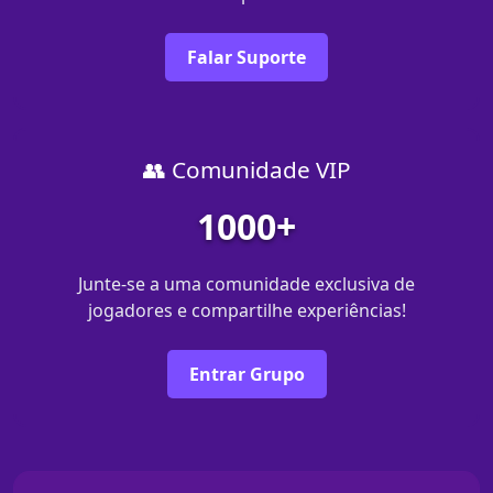
Falar Suporte
👥 Comunidade VIP
1000+
Junte-se a uma comunidade exclusiva de
jogadores e compartilhe experiências!
Entrar Grupo