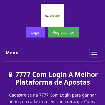
Login
Registrar-se
Menu
📱 7777 Com Login A Melhor
Plataforma de Apostas
Cadastre-se na 7777 Com Login para ganhar
bônus no cadastro e em cada recarga. Com a