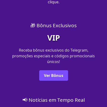
clique.
🎁 Bônus Exclusivos
VIP
Receba bônus exclusivos do Telegram,
promoções especiais e códigos promocionais
únicos!
Ver Bônus
📢 Notícias em Tempo Real