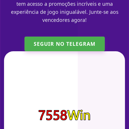
tem acesso a promoções incríveis e uma
experiência de jogo inigualável. Junte-se aos
vencedores agora!
SEGUIR NO TELEGRAM