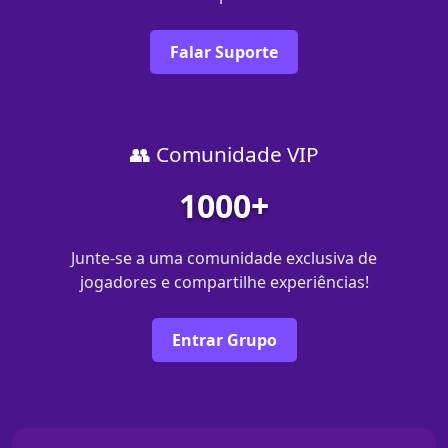
Falar Suporte
👥 Comunidade VIP
1000+
Junte-se a uma comunidade exclusiva de
jogadores e compartilhe experiências!
Entrar Grupo