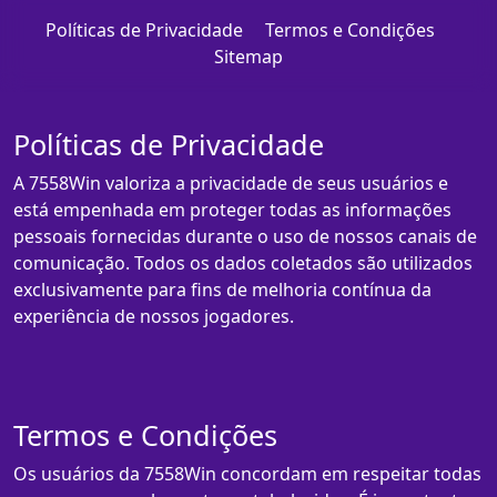
Políticas de Privacidade
Termos e Condições
Sitemap
Políticas de Privacidade
A 7558Win valoriza a privacidade de seus usuários e
está empenhada em proteger todas as informações
pessoais fornecidas durante o uso de nossos canais de
comunicação. Todos os dados coletados são utilizados
exclusivamente para fins de melhoria contínua da
experiência de nossos jogadores.
Termos e Condições
Os usuários da 7558Win concordam em respeitar todas