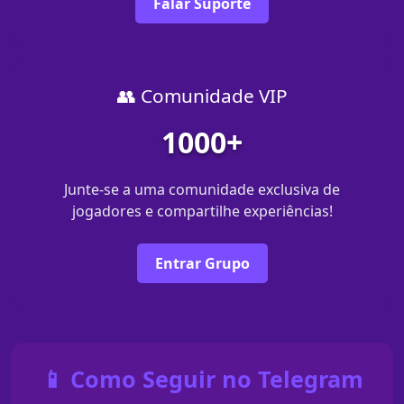
Falar Suporte
👥 Comunidade VIP
1000+
Junte-se a uma comunidade exclusiva de
jogadores e compartilhe experiências!
Entrar Grupo
📱 Como Seguir no Telegram