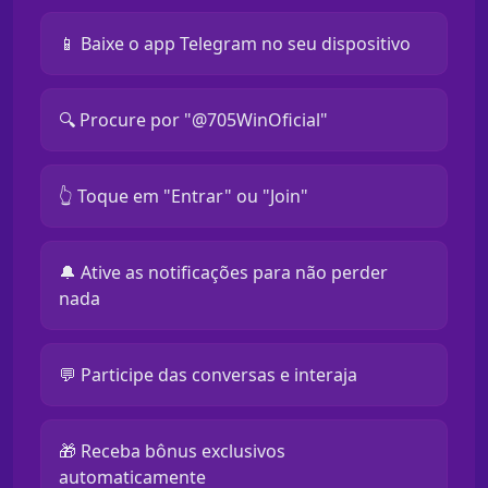
📱 Baixe o app Telegram no seu dispositivo
🔍 Procure por "@705WinOficial"
👆 Toque em "Entrar" ou "Join"
🔔 Ative as notificações para não perder
nada
💬 Participe das conversas e interaja
🎁 Receba bônus exclusivos
automaticamente