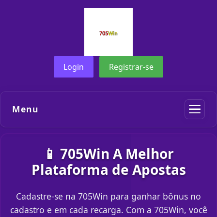
Login
Registrar-se
Menu
📱 705Win A Melhor
Plataforma de Apostas
Cadastre-se na 705Win para ganhar bônus no
cadastro e em cada recarga. Com a 705Win, você