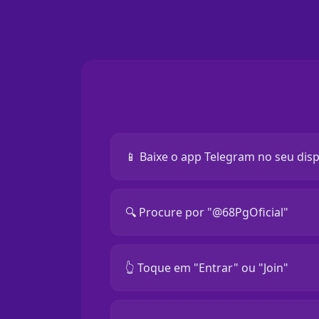
📱 Baixe o app Telegram no seu disp
🔍 Procure por "@68PgOficial"
👆 Toque em "Entrar" ou "Join"