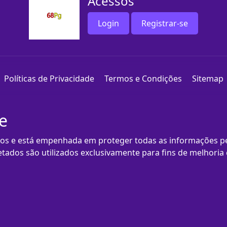
Acessos
Login
Registrar-se
Políticas de Privacidade
Termos e Condições
Sitemap
de
rios e está empenhada em proteger todas as informações p
tados são utilizados exclusivamente para fins de melhoria