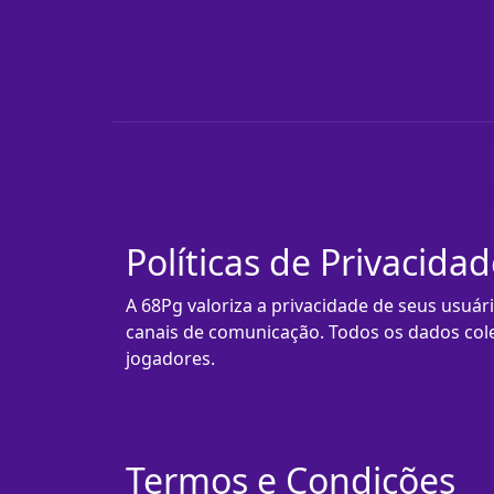
Políticas de Privacida
A 68Pg valoriza a privacidade de seus usuá
canais de comunicação. Todos os dados cole
jogadores.
Termos e Condições