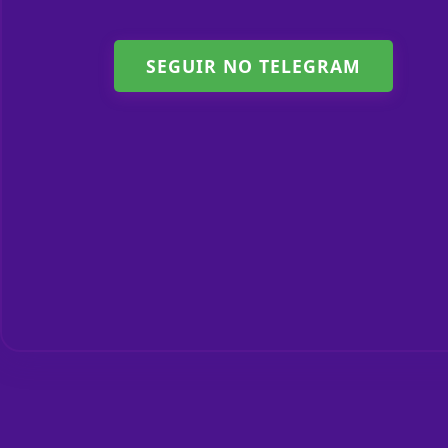
SEGUIR NO TELEGRAM