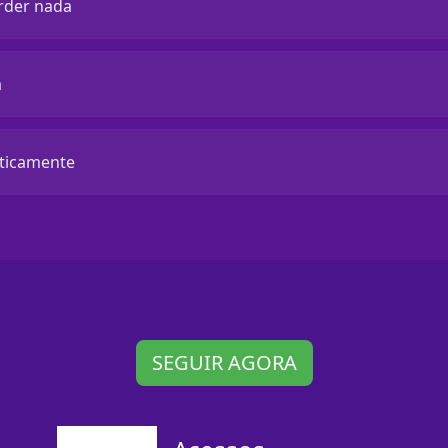
erder nada
a
aticamente
SEGUIR AGORA