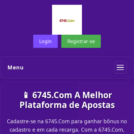
Login
Registrar-se
Menu
📱 6745.Com A Melhor
Plataforma de Apostas
Cadastre-se na 6745.Com para ganhar bônus no
cadastro e em cada recarga. Com a 6745.Com,