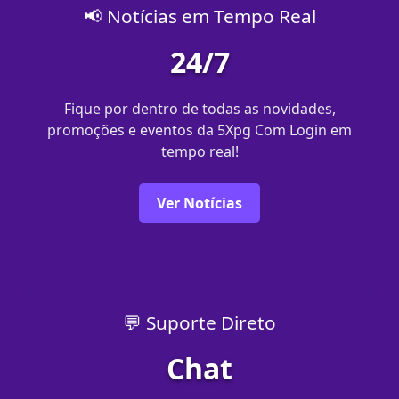
📢 Notícias em Tempo Real
24/7
Fique por dentro de todas as novidades,
promoções e eventos da 5Xpg Com Login em
tempo real!
Ver Notícias
💬 Suporte Direto
Chat