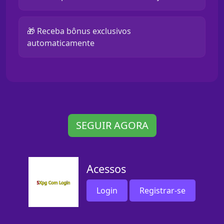
🎁 Receba bônus exclusivos
automaticamente
SEGUIR AGORA
Acessos
Login
Registrar-se