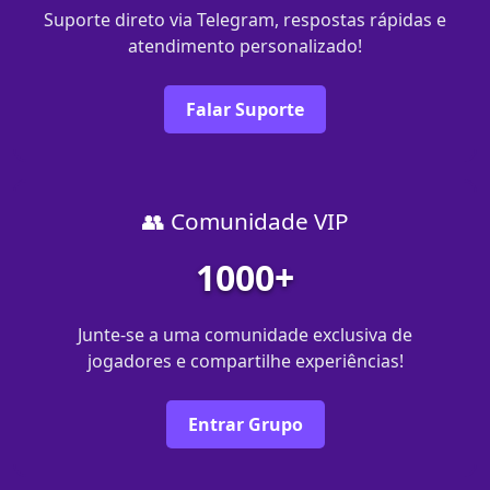
Suporte direto via Telegram, respostas rápidas e
atendimento personalizado!
Falar Suporte
👥 Comunidade VIP
1000+
Junte-se a uma comunidade exclusiva de
jogadores e compartilhe experiências!
Entrar Grupo