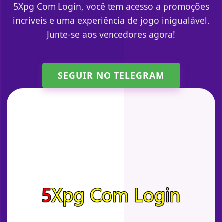
5Xpg Com Login, você tem acesso a promoções
incríveis e uma experiência de jogo inigualável.
Junte-se aos vencedores agora!
SEGUIR NO TELEGRAM