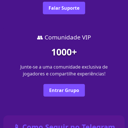
Falar Suporte
👥 Comunidade VIP
1000+
Junte-se a uma comunidade exclusiva de
jogadores e compartilhe experiências!
Entrar Grupo
📱 Como Seguir no Telegram