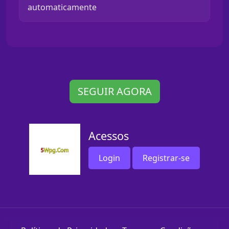
automaticamente
SEGUIR AGORA
Acessos
Login
Registrar-se