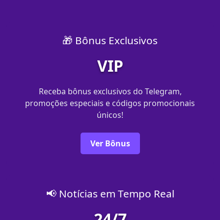
🎁 Bônus Exclusivos
VIP
Receba bônus exclusivos do Telegram,
promoções especiais e códigos promocionais
únicos!
Ver Bônus
📢 Notícias em Tempo Real
24/7