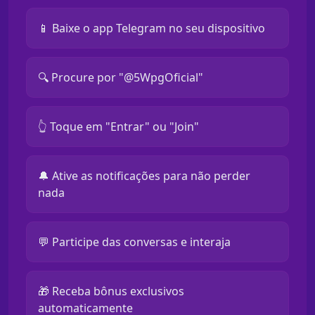
📱 Baixe o app Telegram no seu dispositivo
🔍 Procure por "@5WpgOficial"
👆 Toque em "Entrar" ou "Join"
🔔 Ative as notificações para não perder
nada
💬 Participe das conversas e interaja
🎁 Receba bônus exclusivos
automaticamente