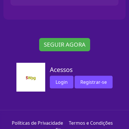
SEGUIR AGORA
Acessos
Login
Registrar-se
Políticas de Privacidade
Termos e Condições