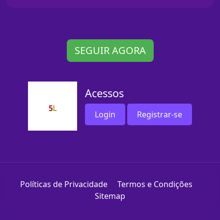
SEGUIR AGORA
Acessos
Login
Registrar-se
Políticas de Privacidade
Termos e Condições
Sitemap