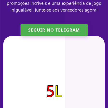
promoções incríveis e uma experiência de jogo
inigualável. Junte-se aos vencedores agora!
SEGUIR NO TELEGRAM