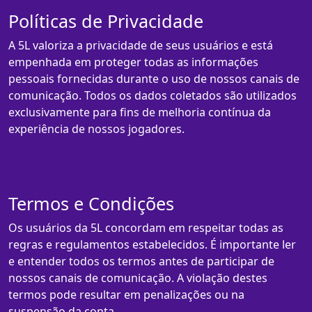
Políticas de Privacidade
A 5L valoriza a privacidade de seus usuários e está
empenhada em proteger todas as informações
pessoais fornecidas durante o uso de nossos canais de
comunicação. Todos os dados coletados são utilizados
exclusivamente para fins de melhoria contínua da
experiência de nossos jogadores.
Termos e Condições
Os usuários da 5L concordam em respeitar todas as
regras e regulamentos estabelecidos. É importante ler
e entender todos os termos antes de participar de
nossos canais de comunicação. A violação destes
termos pode resultar em penalizações ou na
suspensão da conta.