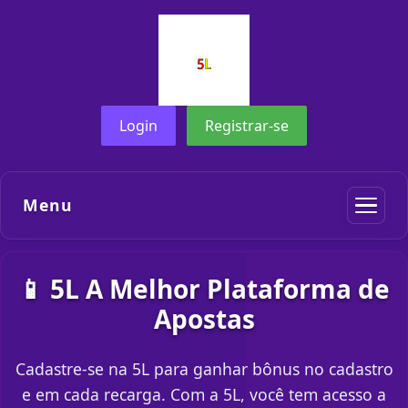
Login
Registrar-se
Menu
📱 5L A Melhor Plataforma de
Apostas
Cadastre-se na 5L para ganhar bônus no cadastro
e em cada recarga. Com a 5L, você tem acesso a