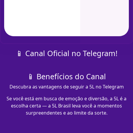
📱 Canal Oficial no Telegram!
📱 Benefícios do Canal
Descubra as vantagens de seguir a 5L no Telegram
Se você está em busca de emoção e diversão, a 5L é a
escolha certa — a 5L Brasil leva você a momentos
surpreendentes e ao limite da sorte.