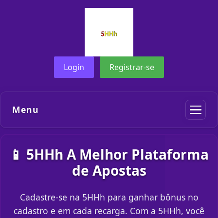
Login
Registrar-se
Menu
📱 5HHh A Melhor Plataforma
de Apostas
Cadastre-se na 5HHh para ganhar bônus no
cadastro e em cada recarga. Com a 5HHh, você