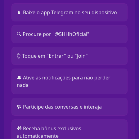
📱 Baixe o app Telegram no seu dispositivo
🔍 Procure por "@5HHhOficial"
👆 Toque em "Entrar" ou "Join"
🔔 Ative as notificações para não perder
nada
💬 Participe das conversas e interaja
🎁 Receba bônus exclusivos
automaticamente