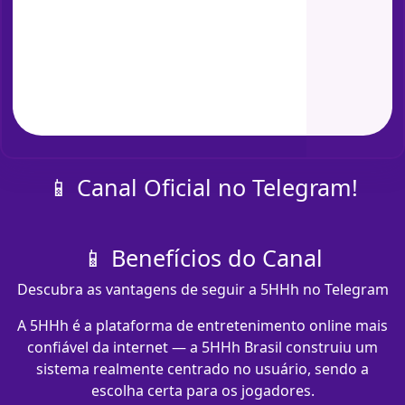
📱 Canal Oficial no Telegram!
📱 Benefícios do Canal
Descubra as vantagens de seguir a 5HHh no Telegram
A 5HHh é a plataforma de entretenimento online mais
confiável da internet — a 5HHh Brasil construiu um
sistema realmente centrado no usuário, sendo a
escolha certa para os jogadores.