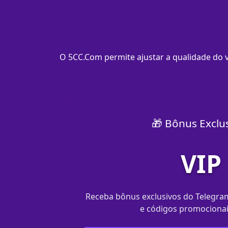
O 5CC.Com permite ajustar a qualidade do ví
🎁 Bônus Exclu
VIP
Receba bônus exclusivos do Telegra
e códigos promocionai