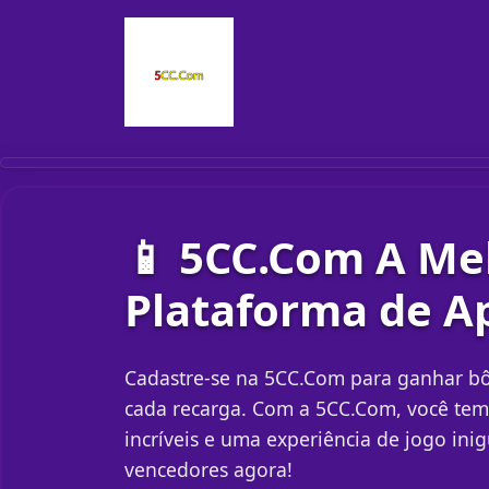
📱 5CC.Com A Me
Plataforma de A
Cadastre-se na 5CC.Com para ganhar b
cada recarga. Com a 5CC.Com, você te
incríveis e uma experiência de jogo inig
vencedores agora!