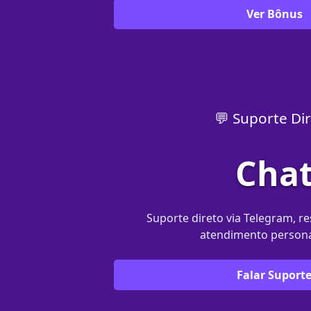
Ver Bônus
💬 Suporte Di
Cha
Suporte direto via Telegram, r
atendimento persona
Falar Suport