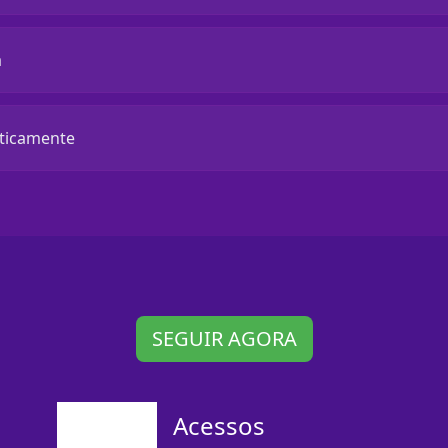
a
aticamente
SEGUIR AGORA
Acessos