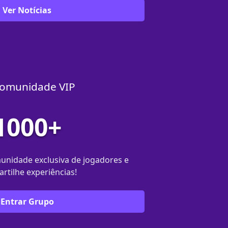
Ver Notícias
Comunidade VIP
1000+
unidade exclusiva de jogadores e
rtilhe experiências!
Entrar Grupo