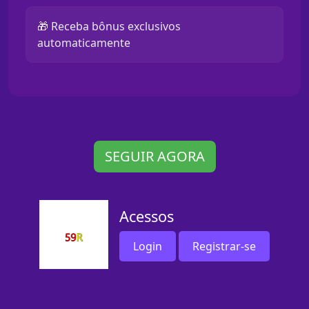
🎁 Receba bônus exclusivos
automaticamente
SEGUIR AGORA
Acessos
Login
Registrar-se