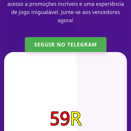
acesso a promoções incríveis e uma experiência
de jogo inigualável. Junte-se aos vencedores
agora!
SEGUIR NO TELEGRAM