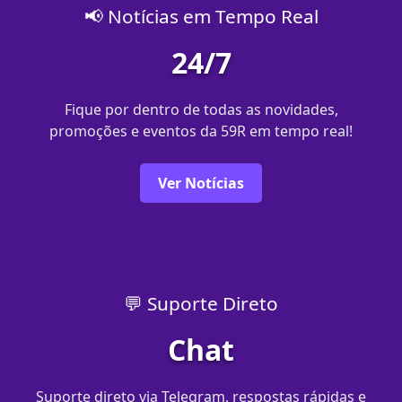
📢 Notícias em Tempo Real
24/7
Fique por dentro de todas as novidades,
promoções e eventos da 59R em tempo real!
Ver Notícias
💬 Suporte Direto
Chat
Suporte direto via Telegram, respostas rápidas e