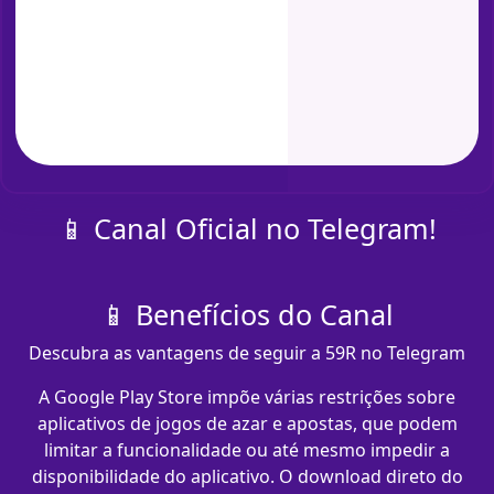
📱 Canal Oficial no Telegram!
📱 Benefícios do Canal
Descubra as vantagens de seguir a 59R no Telegram
A Google Play Store impõe várias restrições sobre
aplicativos de jogos de azar e apostas, que podem
limitar a funcionalidade ou até mesmo impedir a
disponibilidade do aplicativo. O download direto do