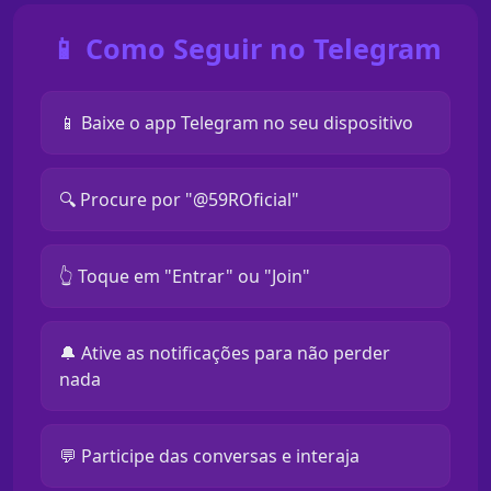
📱 Como Seguir no Telegram
📱 Baixe o app Telegram no seu dispositivo
🔍 Procure por "@59ROficial"
👆 Toque em "Entrar" ou "Join"
🔔 Ative as notificações para não perder
nada
💬 Participe das conversas e interaja