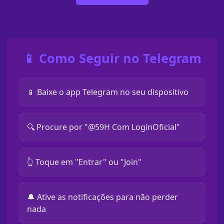
📱 Como Seguir no Telegram
📱 Baixe o app Telegram no seu dispositivo
🔍 Procure por "@59H Com LoginOficial"
👆 Toque em "Entrar" ou "Join"
🔔 Ative as notificações para não perder
nada