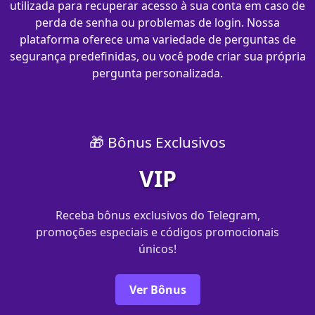
utilizada para recuperar acesso à sua conta em caso de
perda de senha ou problemas de login. Nossa
plataforma oferece uma variedade de perguntas de
segurança predefinidas, ou você pode criar sua própria
pergunta personalizada.
🎁 Bônus Exclusivos
VIP
Receba bônus exclusivos do Telegram,
promoções especiais e códigos promocionais
únicos!
Ver Bônus