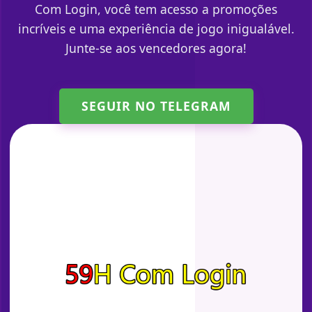
Com Login, você tem acesso a promoções
incríveis e uma experiência de jogo inigualável.
Junte-se aos vencedores agora!
SEGUIR NO TELEGRAM