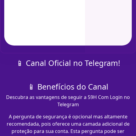
📱 Canal Oficial no Telegram!
📱 Benefícios do Canal
Descubra as vantagens de seguir a 59H Com Login no
Telegram
A pergunta de segurança é opcional mas altamente
recomendada, pois oferece uma camada adicional de
proteção para sua conta. Esta pergunta pode ser