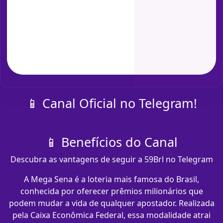
📱 Canal Oficial no Telegram!
📱 Benefícios do Canal
Descubra as vantagens de seguir a 59Brl no Telegram
A Mega Sena é a loteria mais famosa do Brasil,
conhecida por oferecer prêmios milionários que
podem mudar a vida de qualquer apostador. Realizada
pela Caixa Econômica Federal, essa modalidade atrai