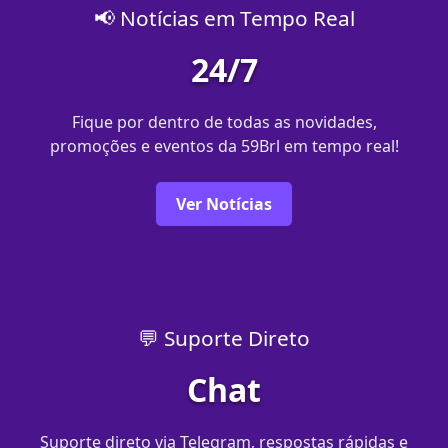
📢 Notícias em Tempo Real
24/7
Fique por dentro de todas as novidades,
promoções e eventos da 59Brl em tempo real!
Ver Notícias
💬 Suporte Direto
Chat
Suporte direto via Telegram, respostas rápidas e