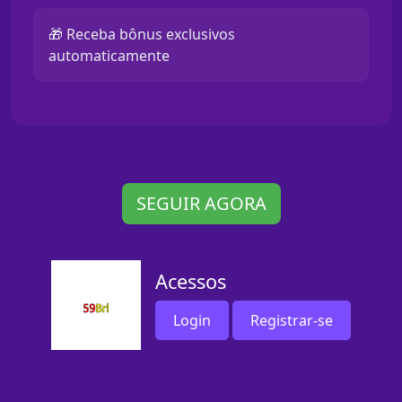
🎁 Receba bônus exclusivos
automaticamente
SEGUIR AGORA
Acessos
Login
Registrar-se