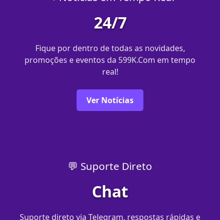
24/7
Fique por dentro de todas as novidades,
promoções e eventos da 599K.Com em tempo
real!
Ver Notícias
💬 Suporte Direto
Chat
Suporte direto via Telegram, respostas rápidas e