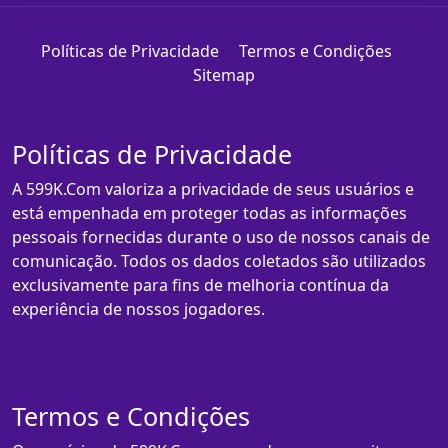
Políticas de Privacidade
Termos e Condições
Sitemap
Políticas de Privacidade
A 599K.Com valoriza a privacidade de seus usuários e
está empenhada em proteger todas as informações
pessoais fornecidas durante o uso de nossos canais de
comunicação. Todos os dados coletados são utilizados
exclusivamente para fins de melhoria contínua da
experiência de nossos jogadores.
Termos e Condições