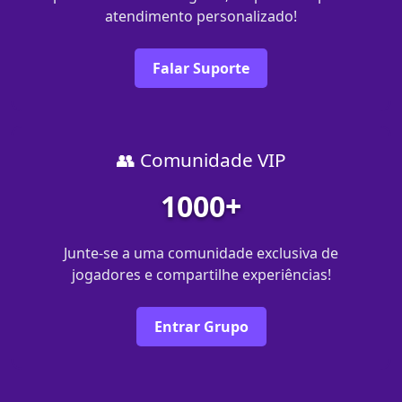
atendimento personalizado!
Falar Suporte
👥 Comunidade VIP
1000+
Junte-se a uma comunidade exclusiva de
jogadores e compartilhe experiências!
Entrar Grupo