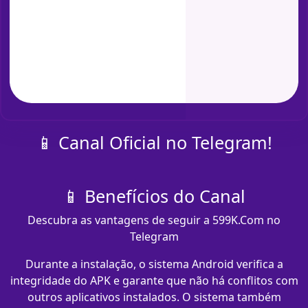
📱 Canal Oficial no Telegram!
📱 Benefícios do Canal
Descubra as vantagens de seguir a 599K.Com no
Telegram
Durante a instalação, o sistema Android verifica a
integridade do APK e garante que não há conflitos com
outros aplicativos instalados. O sistema também