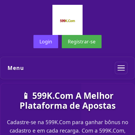
Login
Registrar-se
Menu
📱 599K.Com A Melhor
Plataforma de Apostas
Cadastre-se na 599K.Com para ganhar bônus no
cadastro e em cada recarga. Com a 599K.Com,