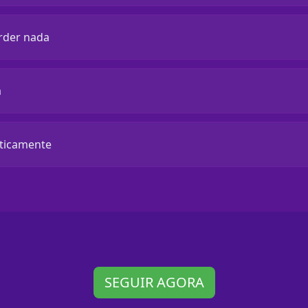
erder nada
a
aticamente
SEGUIR AGORA