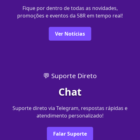
Fique por dentro de todas as novidades,
promoções e eventos da 58R em tempo real!
Ver Notícias
💬 Suporte Direto
Chat
Suporte direto via Telegram, respostas rápidas e
atendimento personalizado!
Falar Suporte