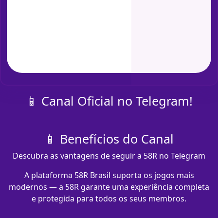
📱 Canal Oficial no Telegram!
📱 Benefícios do Canal
Descubra as vantagens de seguir a 58R no Telegram
A plataforma 58R Brasil suporta os jogos mais
modernos — a 58R garante uma experiência completa
e protegida para todos os seus membros.