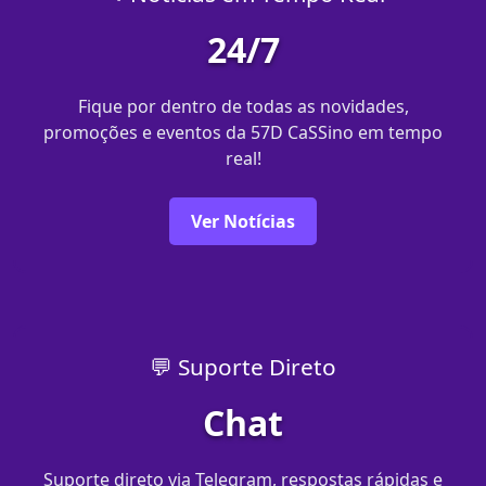
24/7
Fique por dentro de todas as novidades,
promoções e eventos da 57D CaSSino em tempo
real!
Ver Notícias
💬 Suporte Direto
Chat
Suporte direto via Telegram, respostas rápidas e