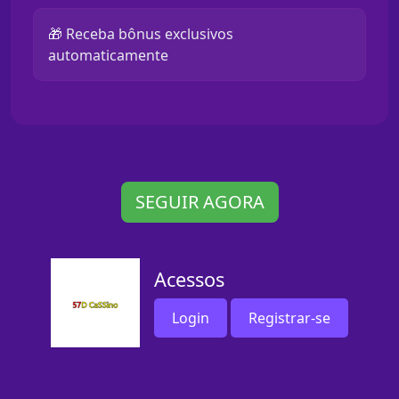
🎁 Receba bônus exclusivos
automaticamente
SEGUIR AGORA
Acessos
Login
Registrar-se