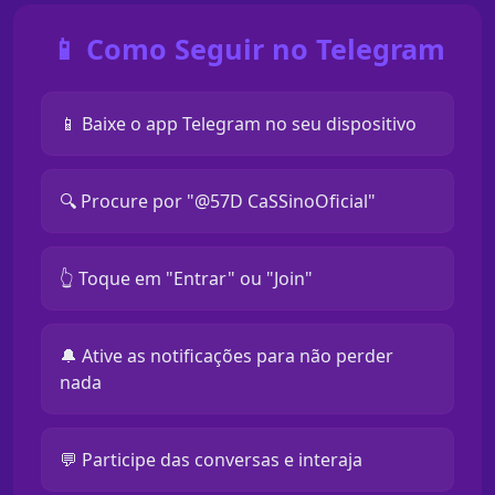
📱 Como Seguir no Telegram
📱 Baixe o app Telegram no seu dispositivo
🔍 Procure por "@57D CaSSinoOficial"
👆 Toque em "Entrar" ou "Join"
🔔 Ative as notificações para não perder
nada
💬 Participe das conversas e interaja