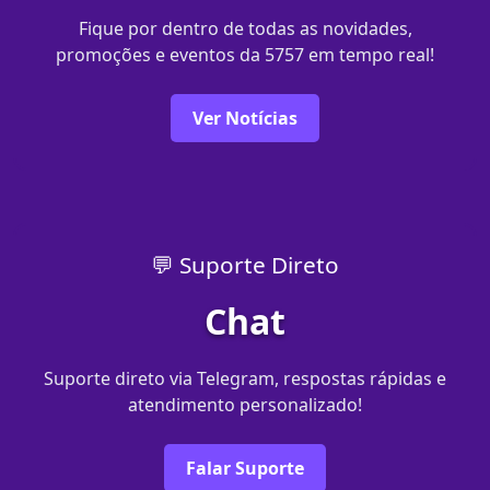
Fique por dentro de todas as novidades,
promoções e eventos da 5757 em tempo real!
Ver Notícias
💬 Suporte Direto
Chat
Suporte direto via Telegram, respostas rápidas e
atendimento personalizado!
Falar Suporte