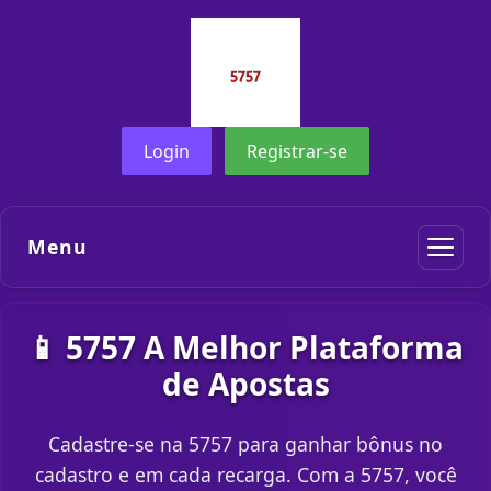
Login
Registrar-se
Menu
📱 5757 A Melhor Plataforma
de Apostas
Cadastre-se na 5757 para ganhar bônus no
cadastro e em cada recarga. Com a 5757, você