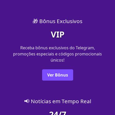
🎁 Bônus Exclusivos
VIP
Receba bônus exclusivos do Telegram,
promoções especiais e códigos promocionais
únicos!
Ver Bônus
📢 Notícias em Tempo Real
24/7