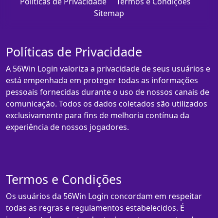
Políticas de Privacidade
Termos e Condições
Sitemap
Políticas de Privacidade
A 56Win Login valoriza a privacidade de seus usuários e
está empenhada em proteger todas as informações
pessoais fornecidas durante o uso de nossos canais de
comunicação. Todos os dados coletados são utilizados
exclusivamente para fins de melhoria contínua da
experiência de nossos jogadores.
Termos e Condições
Os usuários da 56Win Login concordam em respeitar
todas as regras e regulamentos estabelecidos. É