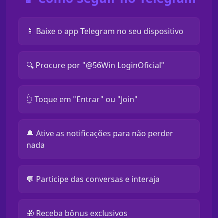
📱 Baixe o app Telegram no seu dispositivo
🔍 Procure por "@56Win LoginOficial"
👆 Toque em "Entrar" ou "Join"
🔔 Ative as notificações para não perder
nada
💬 Participe das conversas e interaja
🎁 Receba bônus exclusivos