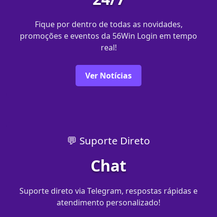
Fique por dentro de todas as novidades,
promoções e eventos da 56Win Login em tempo
real!
Ver Notícias
💬 Suporte Direto
Chat
Suporte direto via Telegram, respostas rápidas e
atendimento personalizado!