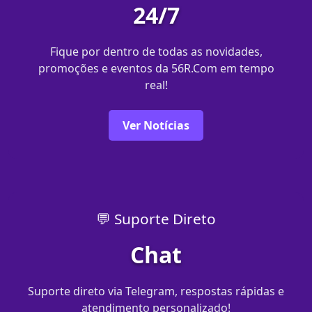
24/7
Fique por dentro de todas as novidades,
promoções e eventos da 56R.Com em tempo
real!
Ver Notícias
💬 Suporte Direto
Chat
Suporte direto via Telegram, respostas rápidas e
atendimento personalizado!