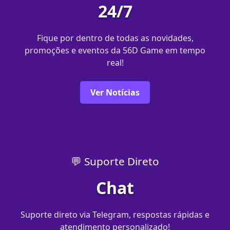
24/7
Fique por dentro de todas as novidades,
promoções e eventos da 56D Game em tempo
real!
Ver Notícias
💬 Suporte Direto
Chat
Suporte direto via Telegram, respostas rápidas e
atendimento personalizado!