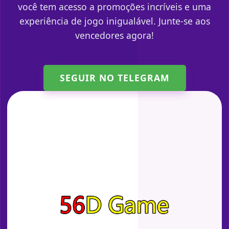
você tem acesso a promoções incríveis e uma
experiência de jogo inigualável. Junte-se aos
vencedores agora!
SEGUIR NO TELEGRAM