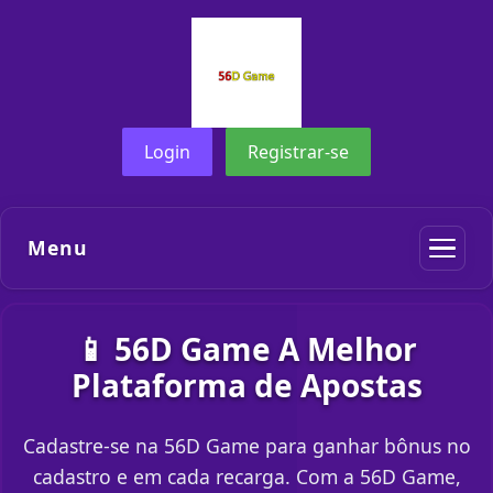
Login
Registrar-se
Menu
📱 56D Game A Melhor
Plataforma de Apostas
Cadastre-se na 56D Game para ganhar bônus no
cadastro e em cada recarga. Com a 56D Game,