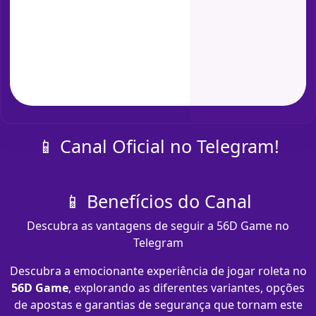
📱 Canal Oficial no Telegram!
📱 Benefícios do Canal
Descubra as vantagens de seguir a 56D Game no
Telegram
Descubra a emocionante experiência de jogar roleta no
56D Game
, explorando as diferentes variantes, opções
de apostas e garantias de segurança que tornam este