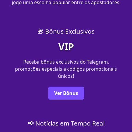
jogo uma escolha popular entre os apostadores.
🎁 Bônus Exclusivos
VIP
Receba bônus exclusivos do Telegram,
promoções especiais e códigos promocionais
únicos!
Ver Bônus
📢 Notícias em Tempo Real