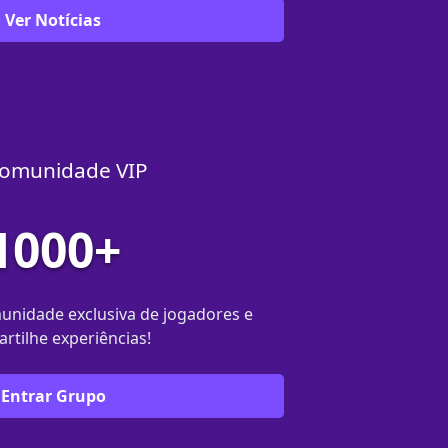
Ver Notícias
Comunidade VIP
1000+
unidade exclusiva de jogadores e
rtilhe experiências!
Entrar Grupo