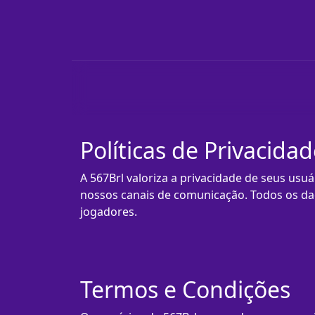
Políticas de Privacida
A 567Brl valoriza a privacidade de seus us
nossos canais de comunicação. Todos os dad
jogadores.
Termos e Condições