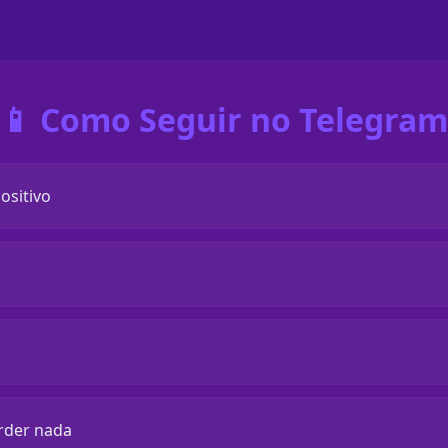
📱 Como Seguir no Telegram
ositivo
erder nada