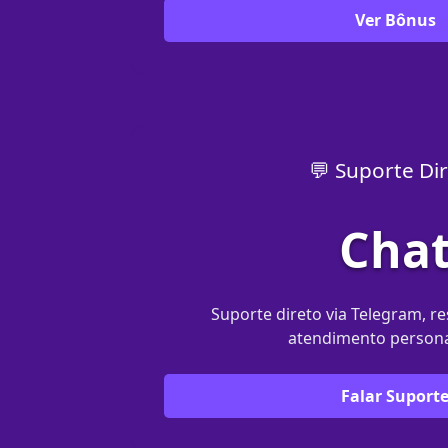
Ver Bônus
💬 Suporte Di
Cha
Suporte direto via Telegram, r
atendimento persona
Falar Suport