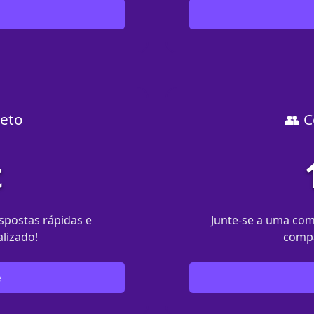
reto
👥 
t
espostas rápidas e
Junte-se a uma com
lizado!
compa
e