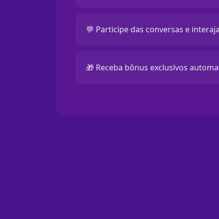
💬 Participe das conversas e interaj
🎁 Receba bônus exclusivos autom