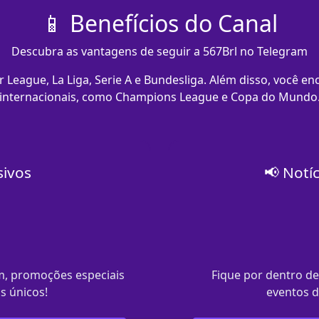
📱 Benefícios do Canal
Descubra as vantagens de seguir a 567Brl no Telegram
r League, La Liga, Serie A e Bundesliga. Além disso, você e
internacionais, como Champions League e Copa do Mundo
sivos
📢 Notí
m, promoções especiais
Fique por dentro d
s únicos!
eventos d