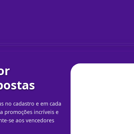
or
postas
us no cadastro e em cada
a promoções incríveis e
unte-se aos vencedores