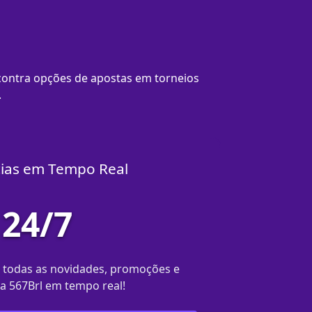
ncontra opções de apostas em torneios
.
cias em Tempo Real
24/7
e todas as novidades, promoções e
a 567Brl em tempo real!