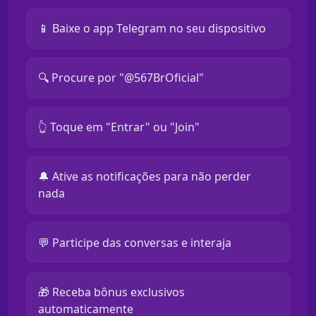
📱 Baixe o app Telegram no seu dispositivo
🔍 Procure por "@567BrOficial"
👆 Toque em "Entrar" ou "Join"
🔔 Ative as notificações para não perder
nada
💬 Participe das conversas e interaja
🎁 Receba bônus exclusivos
automaticamente