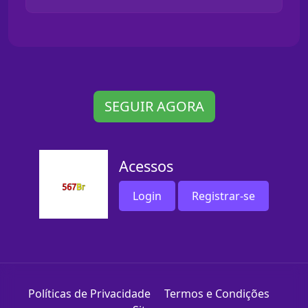
SEGUIR AGORA
Acessos
Login
Registrar-se
Políticas de Privacidade
Termos e Condições