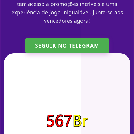
tem acesso a promoções incríveis e uma
experiência de jogo inigualável. Junte-se aos
vencedores agora!
SEGUIR NO TELEGRAM